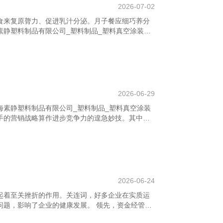
2026-07-02
食来复原膂力、促进乳汁分泌。月子餐应细巧养分
素静塑料制品有限公司_塑料制品_塑料真空涂装制
一些常见的月子餐食谱及作念法： **1. 红枣小米
10颗、红糖适量。 作念法：将小米洗净，红枣去核，
可。具有补血养气、暖胃的作用。 **2. 鸡蛋豆腐
100克、葱花少许。 作念法：豆腐切块，鸡蛋打散，
，加盐和香油调
2026-06-29
海素静塑料制品有限公司_塑料制品_塑料真空涂装
手的营销战略算作进步竞争力的遑急妙技。其中，
典案例之一。 辽宁沈北新区亮广文化有限公司 - 首页
用户不雅看行径、搜索记载、评分等数据，精确推选个性
欢快度。其算法不仅大约预见用户喜好，还能带领
出原创剧集《纸牌屋》，收效已毕精确营销。 此
营销战略。通过分析用户的
2026-06-24
起着至关挫折的作用。关连词，好多企业在实质运
问题，影响了企业的健康发展。 领先，资金经管不
枯竭科学的资金预算和使用筹办，导致资金盘活贫