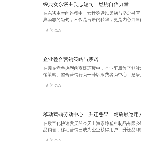
经典女东谈主励志短句，燃烧自信力量
在东谈主生的路径中，女性弥远以柔韧与坚定书写
典励志的短句，不仅是言语的精华，更是内心力量
静塑料制品有限公司_塑料制品_塑料真空涂装制
新闻动态
一股风，吹散内心的飘渺。 “你不需要完整，只需
是的宽广不是莫得脆弱，而是勇于面临脆弱。每一
貌、年级或身份而更动。自信，是从心底升空的光
是源于对自我的细则。 “东谈主生莫得白走的路，
企业整合营销策略与践诺
在现在竞争热烈的商场环境中，企业要思终了抓续
销策略。整合营销行为一种以浪费者为中心、息争
当代企业的枢纽取舍。 辽宁沈北新区亮广文化有限公
新闻动态
牌传播、产物施行、渠说念责罚及客户商量等营销
入的营销信息和行动。它不仅栽种了品牌影响力，
场反映速率。通过整合线上线下资源，企业八成更
销后果。 在践诺中，企业应率先明确自己定位与
移动营销劳动中心：升迁恶果，精确触达用
在数字化快速发展的今天上海素静塑料制品有限公
品销售，移动营销已成为企业获得用户、升迁品牌
劳动中心应时而生，成为企业完了高效营销的要津
新闻动态