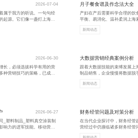
2026-07-04
月子餐食谱及作念法大全
着属于我方的听说。一句句经
产妇在产后需要科学合理的饮
的起源。它们像一盏灯上海素
平衡、易消化、温补柔润上海
品销售，照亮前行的谈路，也像
品销售，幸免生冷浓重。以下是
新闻动态
要勇敢。”这句话教唆咱们，真
粥** 食材：小米50克、红枣
个女性皆值得被尊重，不因外
加水煮至软烂，加入红糖调味即
线，它不依赖外界的招供，而
汤** 食材：鸡蛋1个、嫩豆腐
每一步皆算数。”这句充满贤
先将豆腐煮熟，再倒入鸡蛋液
2026-06-30
大数据营销经典案例分析
增长，必须选拔科学有用的营
跟着大数据技能的束缚发展上
多种营销技巧的策略，已成为
制品销售，企业慢慢将数据脱
司 - 首页 整合营销强调将品
Netflix 是大数据营销的经
新闻动态
身分进行系统化整合，变成长
Netflix 通过相聚和分析
也增强了客户黏性，提高了商
化实质，大幅进步用户粘性与
精确地触达概念用户，栽种营
实质制作，如凭据用户偏好推
概念商场，制定显着的营销策
外，亚马逊也诈欺大数据优化
户
2026-06-27
财务经管问题及对策分析
司_塑料制品_塑料真空涂装制
在当代企业探讨中，财务经管
影响力的进军技能。移动营销
营经过中仍濒临诸多财务经管
器具。 移动营销劳动中心通过
善是常见问题之一。部分企业
新闻动态