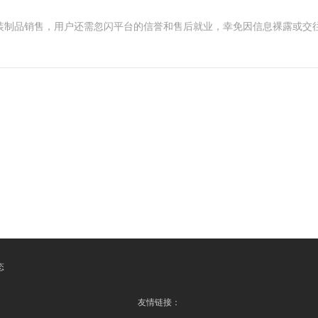
涂装制品销售，用户还需忽闪平台的信誉和售后就业，幸免因信息裸露或交
态
友情链接：