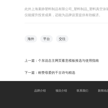
此外上海素静塑料制品有限公司_塑料制品_塑料真空
仅能擢升投资成果，还能为品牌设置提供有劲赈济。
海外
平台
交往
上一篇：
个东说念主网页蓄意模板推选与使用指南
下一篇：
称赞母爱的千古诗句精选
品牌介绍
项目介绍
联系我们
新闻动