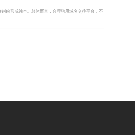
往纠纷形成蚀本。总体而言，合理聘用域名交往平台，不